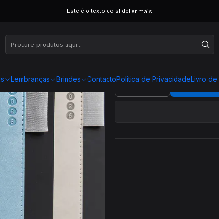
Este é o texto do slide
Ler mais
A
us
Lembranças
Brindes
Contacto
Politica de Privacidade
Livro d
ADICI
Quantidade