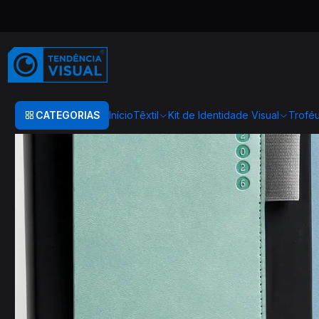
Início
Agendas 2026
Agenda Oslo
CATEGORIAS
Início
Têxtil
Kit de Identidade Visual
Trofé