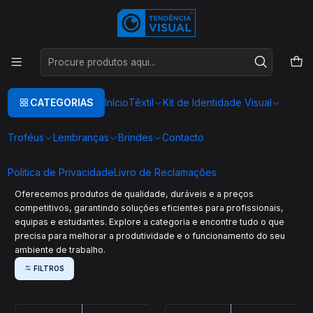
Este é o texto do slide
Ler mais
Início
Economato
Economato
CATEGORIAS
Início
Têxtil
Kit de Identidade Visual
Mantenha o seu espaço de trabalho sempre organizado e funcional
Troféus
Lembranças
Brindes
Contacto
com a nossa seleção de produtos de economato. Aqui encontrará
todos os materiais essenciais para o dia a dia da sua empresa,
escritório ou home office — desde artigos de escrita, papelaria e
Politica de Privacidade
Livro de Reclamações
arquivamento até acessórios práticos que facilitam as suas tarefas.
Oferecemos produtos de qualidade, duráveis e a preços
competitivos, garantindo soluções eficientes para profissionais,
equipas e estudantes. Explore a categoria e encontre tudo o que
precisa para melhorar a produtividade e o funcionamento do seu
ambiente de trabalho.
FILTROS
|
|