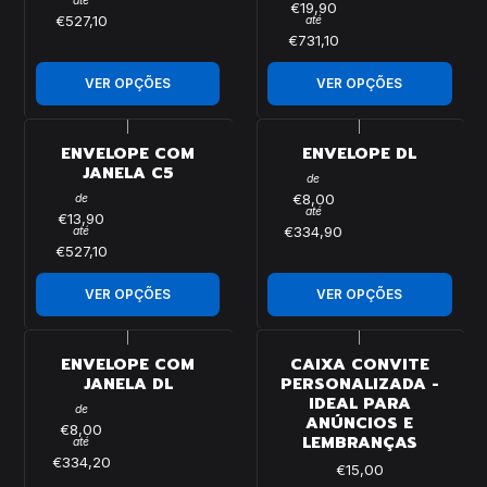
até
€19,90
€527,10
até
€731,10
VER OPÇÕES
VER OPÇÕES
|
|
ENVELOPE COM
ENVELOPE DL
JANELA C5
de
€8,00
de
até
€13,90
€334,90
até
€527,10
VER OPÇÕES
VER OPÇÕES
|
|
ENVELOPE COM
CAIXA CONVITE
JANELA DL
PERSONALIZADA -
IDEAL PARA
de
ANÚNCIOS E
€8,00
LEMBRANÇAS
até
€334,20
€15,00