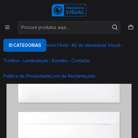
Este é o texto do slide
Ler mais
Início
Economato
Envelopes
Envelope C4
CATEGORIAS
Início
Têxtil
Kit de Identidade Visual
Troféus
Lembranças
Brindes
Contacto
Politica de Privacidade
Livro de Reclamações