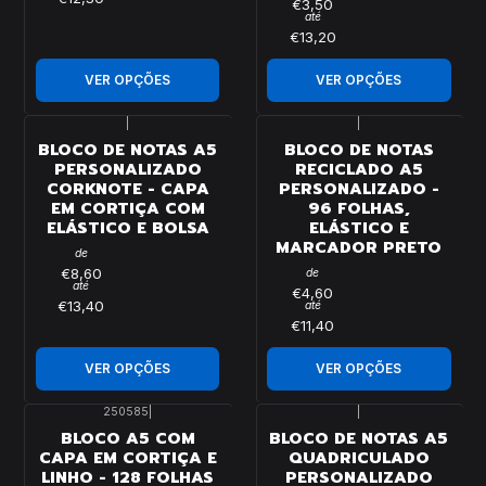
€3,50
até
€13,20
VER OPÇÕES
VER OPÇÕES
|
|
BLOCO DE NOTAS A5
BLOCO DE NOTAS
PERSONALIZADO
RECICLADO A5
CORKNOTE - CAPA
PERSONALIZADO -
EM CORTIÇA COM
96 FOLHAS,
ELÁSTICO E BOLSA
ELÁSTICO E
MARCADOR PRETO
de
€8,60
de
até
€4,60
€13,40
até
€11,40
VER OPÇÕES
VER OPÇÕES
250585
|
|
BLOCO A5 COM
BLOCO DE NOTAS A5
CAPA EM CORTIÇA E
QUADRICULADO
LINHO - 128 FOLHAS
PERSONALIZADO