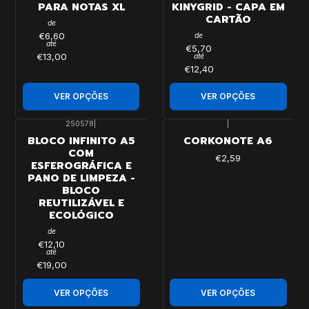
PARA NOTAS XL
KINYGRID - CAPA EM
CARTÃO
de
€6,60
de
até
€5,70
€13,00
até
€12,40
VER OPÇÕES
VER OPÇÕES
250578
|
|
BLOCO INFINITO A5
CORKONOTE A6
COM
€2,59
ESFEROGRÁFICA E
PANO DE LIMPEZA -
BLOCO
REUTILIZÁVEL E
ECOLÓGICO
de
€12,10
até
€19,00
VER OPÇÕES
VER OPÇÕES