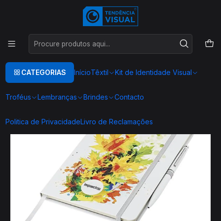
Este é o texto do slide
Ler mais
Início
BRINDES
BLOCOS PERSONALIZADOS
Bloco de Notas A5 Personalizado NOTECOLUR - Capa Branca com
Detalhes Coloridos e Suporte para Caneta
CATEGORIAS
Início
Têxtil
Kit de Identidade Visual
Troféus
Lembranças
Brindes
Contacto
Politica de Privacidade
Livro de Reclamações