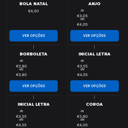
BOLA NATAL
ANJO
€4,50
de
€3,05
até
€4,05
VER OPÇÕES
VER OPÇÕES
|
|
BORBOLETA
INICIAL LETRA
de
de
€2,80
€3,55
até
até
€3,80
€4,55
VER OPÇÕES
VER OPÇÕES
|
|
INICIAL LETRA
COROA
de
de
€3,55
€2,80
até
até
€4,55
€4,05