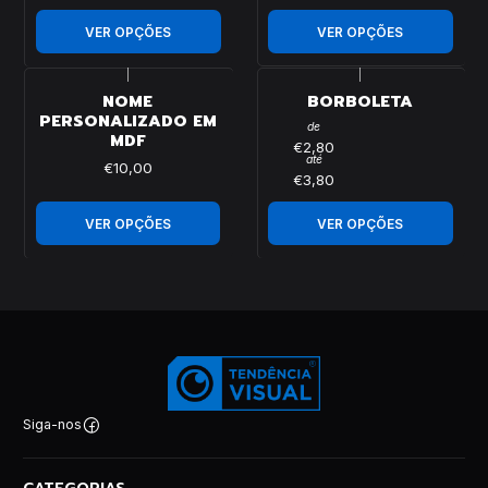
VER OPÇÕES
VER OPÇÕES
|
|
NOME
BORBOLETA
PERSONALIZADO EM
de
MDF
€2,80
até
€10,00
€3,80
VER OPÇÕES
VER OPÇÕES
Siga-nos