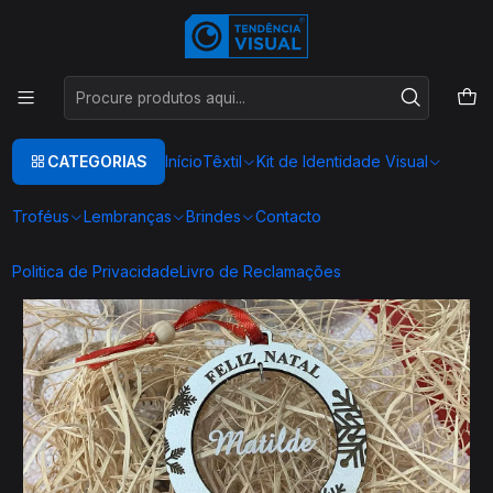
Este é o texto do slide
Ler mais
Início
BOLAS DE NATAL PERSONALIZADAS
BOLA NATAL
CATEGORIAS
Início
Têxtil
Kit de Identidade Visual
Troféus
Lembranças
Brindes
Contacto
Politica de Privacidade
Livro de Reclamações