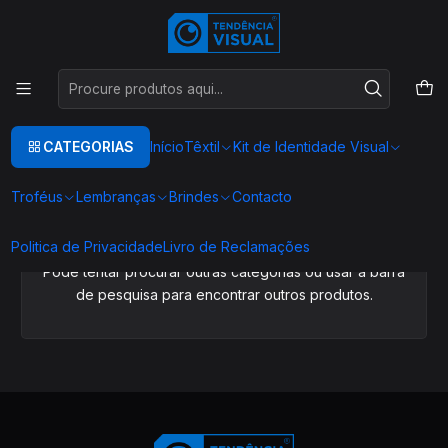
Este é o texto do slide
Ler mais
Início
BORDADOS
BORDADOS APLIQUE
BORDADOS APLIQUE
CATEGORIAS
Início
Têxtil
Kit de Identidade Visual
Troféus
Lembranças
Brindes
Contacto
Ainda não há produtos disponíveis aqui
Politica de Privacidade
Livro de Reclamações
Pode tentar procurar outras categorias ou usar a barra
de pesquisa para encontrar outros produtos.