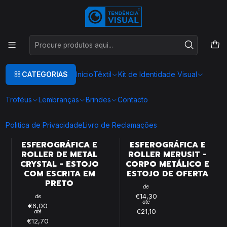
Este é o texto do slide
Ler mais
Início
BRINDES
CANETAS
CANETAS
CATEGORIAS
Início
Têxtil
Kit de Identidade Visual
FILTROS
Troféus
Lembranças
Brindes
Contacto
|
|
Politica de Privacidade
Livro de Reclamações
CONJUNTO DE
CONJUNTO DE
ESFEROGRÁFICA E
ESFEROGRÁFICA E
ROLLER DE METAL
ROLLER MERUSIT -
CRYSTAL - ESTOJO
CORPO METÁLICO E
COM ESCRITA EM
ESTOJO DE OFERTA
PRETO
de
€14,30
de
até
€6,00
€21,10
até
€12,70