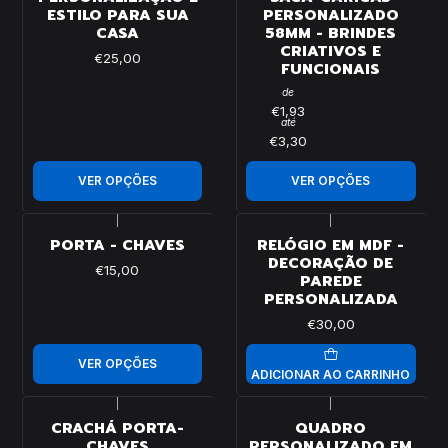
ESTILO PARA SUA
PERSONALIZADO
CASA
58MM - BRINDES
CRIATIVOS E
€25,00
FUNCIONAIS
de
€1,93
até
€3,30
VER OPÇÕES
VER OPÇÕES
|
|
PORTA - CHAVES
RELÓGIO EM MDF -
DECORAÇÃO DE
€15,00
PAREDE
PERSONALIZADA
€30,00
VER OPÇÕES
ADICIONAR AO CARRINHO
|
|
CRACHÁ PORTA-
QUADRO
CHAVES
PERSONALIZADO EM