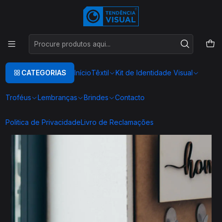
Este é o texto do slide
Ler mais
Início
PRODUTOS EM MDF
Chaveiro Personalizado em MDF - Decoração para a sua casa
CATEGORIAS
Início
Têxtil
Kit de Identidade Visual
Troféus
Lembranças
Brindes
Contacto
Politica de Privacidade
Livro de Reclamações