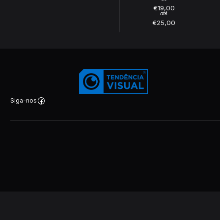
€19,00
até
€25,00
Siga-nos