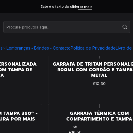
Este é o texto do slide
Ler mais
RSONALIZAÇÃO
us
Lembranças
Brindes
Contacto
Politica de Privacidade
Livro d
|
PERSONALIZADA
GARRAFA DE TRITAN PERSONAL
OM TAMPA DE
500ML COM CORDÃO E TAMPA
HA
METAL
€10,30
|
 TAMPA 360º -
GARRAFA TÉRMICA COM
URA POR MAIS
COMPARTIMENTO E TAMPA
de
€16,50