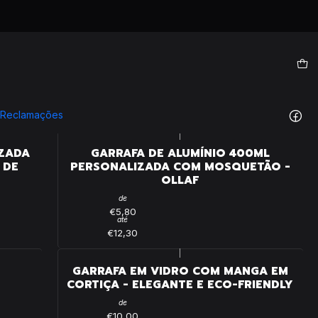
e Reclamações
|
IZADA
GARRAFA DE ALUMÍNIO 400ML
 DE
PERSONALIZADA COM MOSQUETÃO -
OLLAF
de
€5,80
até
€12,30
|
GARRAFA EM VIDRO COM MANGA EM
CORTIÇA - ELEGANTE E ECO-FRIENDLY
de
€10,00