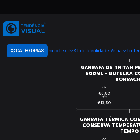
Início
GARRAFAS
GARRAFAS COM PERSONALIZAÇÃO
GARRAFAS COM PE
CATEGORIAS
Início
Têxtil
Kit de Identidade Visual
Trofé
|
GARRAFA DE TRITAN 
600ML - BUTELKA C
BORRAC
de
€6,80
até
€13,50
|
GARRAFA TÉRMICA COM
CONSERVA TEMPERAT
TEMPO
de