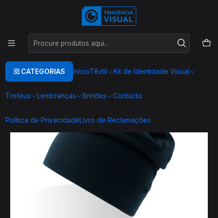
Este é o texto do slide
Ler mais
Início
BRINDES
CHAPÉUS E GORROS
Gorro Comprido em Poliéster e Elastano - Confortável e Ecológico
para Atividades ao Ar Livre
CATEGORIAS
Início
Têxtil
Kit de Identidade Visual
Troféus
Lembranças
Brindes
Contacto
Politica de Privacidade
Livro de Reclamações