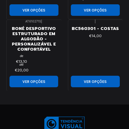
VER OPÇÕES
VER OPÇÕES
AT610271S
|
|
BONÉ DESPORTIVO
BC560301 - COSTAS
ESTRUTURADO EM
€14,00
ALGODÃO -
PERSONALIZÁVEL E
CONFORTÁVEL
de
€13,10
até
€20,00
VER OPÇÕES
VER OPÇÕES