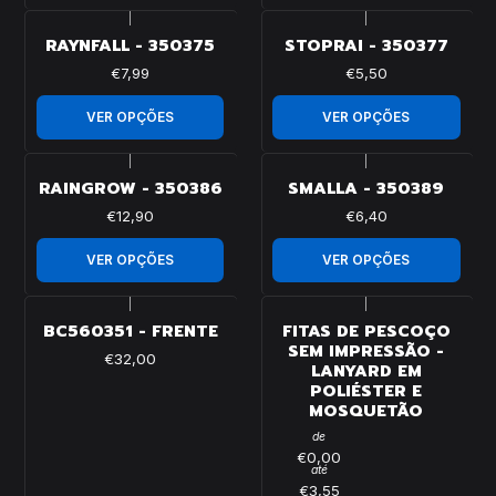
|
|
RAYNFALL - 350375
STOPRAI - 350377
€7,99
€5,50
VER OPÇÕES
VER OPÇÕES
|
|
RAINGROW - 350386
SMALLA - 350389
€12,90
€6,40
VER OPÇÕES
VER OPÇÕES
|
|
BC560351 - FRENTE
FITAS DE PESCOÇO
SEM IMPRESSÃO -
€32,00
LANYARD EM
POLIÉSTER E
MOSQUETÃO
de
€0,00
até
€3,55