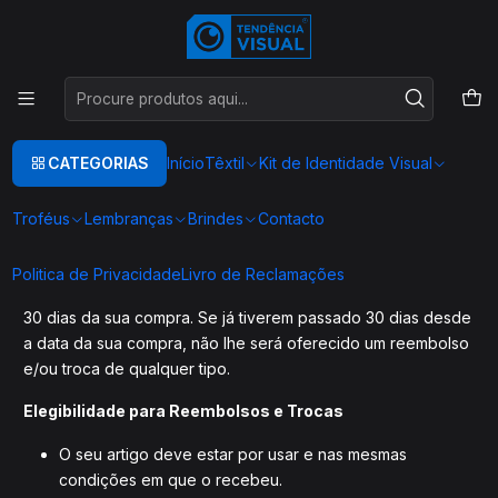
Este é o texto do slide
Ler mais
Início
Trocas e Devoluções
Trocas e Devoluções
CATEGORIAS
Início
Têxtil
Kit de Identidade Visual
Troféus
Lembranças
Brindes
Contacto
Obrigado por comprar em Tendência Visual !
Politica de Privacidade
Livro de Reclamações
Oferecemos o reembolso e/ou troca dentro dos primeiros
30 dias da sua compra. Se já tiverem passado 30 dias desde
a data da sua compra, não lhe será oferecido um reembolso
e/ou troca de qualquer tipo.
Elegibilidade para Reembolsos e Trocas
O seu artigo deve estar por usar e nas mesmas
condições em que o recebeu.