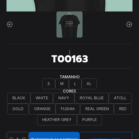
|
T00163
TAMANHO
S
M
L
XL
CORES
BLACK
WHITE
NAVY
ROYAL BLUE
ATOLL
GOLD
ORANGE
FUSHIA
REAL GREEN
RED
HEATHER GREY
PURPLE