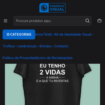
Este é o texto do slide
Ler mais
Início
TEXTIL
T-SHIRTS ENGRAÇADAS
T00163
CATEGORIAS
Início
Têxtil
Kit de Identidade Visual
Troféus
Lembranças
Brindes
Contacto
Politica de Privacidade
Livro de Reclamações