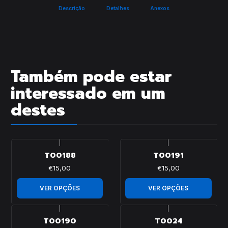
Descrição
Detalhes
Anexos
Também pode estar
interessado em um
destes
|
|
T00188
T00191
€15,00
€15,00
VER OPÇÕES
VER OPÇÕES
|
|
T00190
T0024