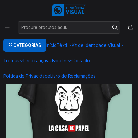
Este é o texto do slide
Ler mais
Início
TEXTIL
CASA DE PAPEL
T00189
CATEGORIAS
Início
Têxtil
Kit de Identidade Visual
Troféus
Lembranças
Brindes
Contacto
Politica de Privacidade
Livro de Reclamações