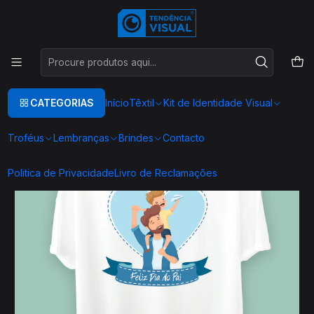
Este é o texto do slide
Ler mais
Início
TEXTIL
T-SHIRT COMIDA
DATAS COMEMORATIVAS
DIA DO PAI
T0034
CATEGORIAS
Início
Têxtil
Kit de Identidade Visual
Troféus
Lembranças
Brindes
Contacto
Politica de Privacidade
Livro de Reclamações