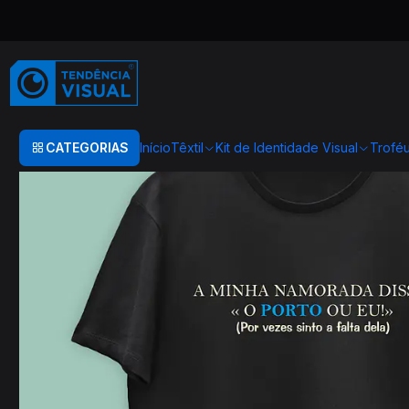
Início
TEXTIL
T-SHIRT COMIDA
DATAS COMEMORATIVAS
T-SHIR
CATEGORIAS
Início
Têxtil
Kit de Identidade Visual
Trofé