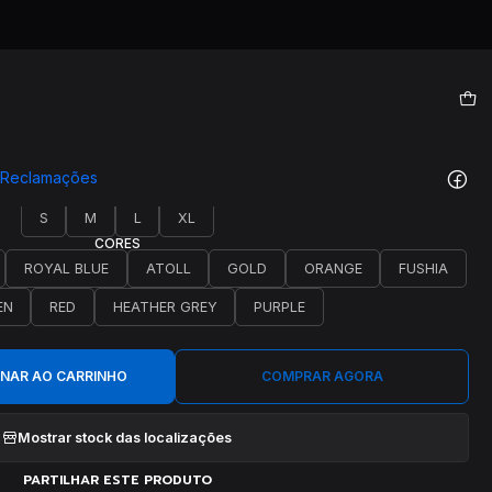
|
T00125
e Reclamações
TAMANHO
S
M
L
XL
CORES
ROYAL BLUE
ATOLL
GOLD
ORANGE
FUSHIA
EN
RED
HEATHER GREY
PURPLE
ONAR AO CARRINHO
COMPRAR AGORA
Mostrar stock das localizações
PARTILHAR ESTE PRODUTO