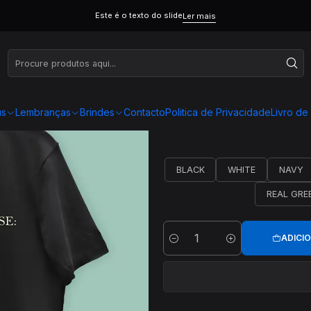
T FUTEBOL
T00125
Este é o texto do slide
Ler mais
us
Lembranças
Brindes
Contacto
Politica de Privacidade
Livro d
BLACK
WHITE
NAVY
REAL GRE
ADICI
Quantidade