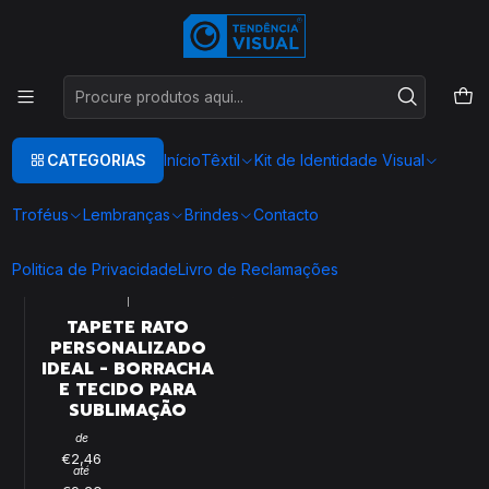
Este é o texto do slide
Ler mais
Início
BRINDES
TAPETE RATO PERSONALIZADO
TAPETE RATO
CATEGORIAS
Início
Têxtil
Kit de Identidade Visual
PERSONALIZADO
Troféus
Lembranças
Brindes
Contacto
FILTROS
Politica de Privacidade
Livro de Reclamações
|
TAPETE RATO
PERSONALIZADO
IDEAL - BORRACHA
E TECIDO PARA
SUBLIMAÇÃO
de
€2,46
até