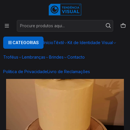
Este é o texto do slide
Ler mais
Início
TOPPER´S BOLO DE ANIVERSÁRIO
TOPPER
CATEGORIAS
Início
Têxtil
Kit de Identidade Visual
Troféus
Lembranças
Brindes
Contacto
Politica de Privacidade
Livro de Reclamações