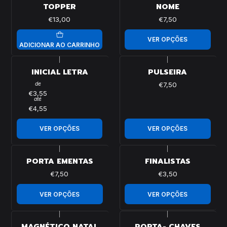
TOPPER
NOME
€13,00
€7,50
VER OPÇÕES
ADICIONAR AO CARRINHO
|
|
INICIAL LETRA
PULSEIRA
de
€7,50
€3,55
até
€4,55
VER OPÇÕES
VER OPÇÕES
|
|
PORTA EMENTAS
FINALISTAS
€7,50
€3,50
VER OPÇÕES
VER OPÇÕES
|
|
MAGNÉTICO NATAL
PORTA- CHAVES