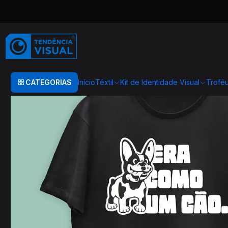
Início
TEXTIL
T-SHIRT'S
T0013
CATEGORIAS
Início
Têxtil
Kit de Identidade Visual
Trofé