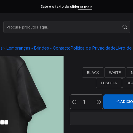
Este é o texto do slide
Ler mais
us
Lembranças
Brindes
Contacto
Politica de Privacidade
Livro d
BLACK
WHITE
FUSCHIA
RE
ADICI
Quantidade