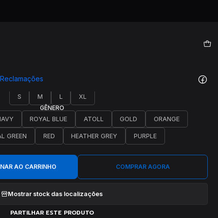
|
T0013
e Reclamações
TAMANHO
S
M
L
XL
GÊNERO
NAVY
ROYAL BLUE
ATOLL
GOLD
ORANGE
AL GREEN
RED
HEATHER GREY
PURPLE
ONAR AO CARRINHO
COMPRAR AGORA
Mostrar stock das localizações
PARTILHAR ESTE PRODUTO