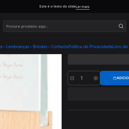
Este é o texto do slide
Ler mais
Troféu 
us
Lembranças
Brindes
Contacto
Politica de Privacidade
Livro d
ADICI
Quantidade