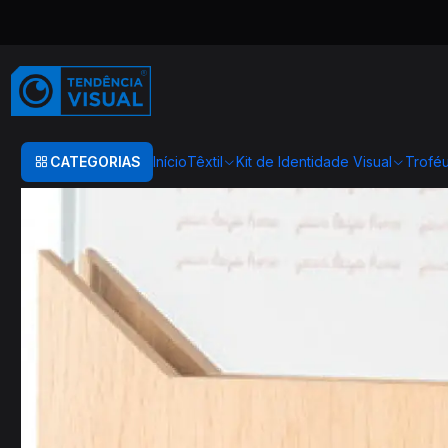
Início
TROFÉUS
Acrílico
Troféu em madeira e vidro
CATEGORIAS
Início
Têxtil
Kit de Identidade Visual
Trofé