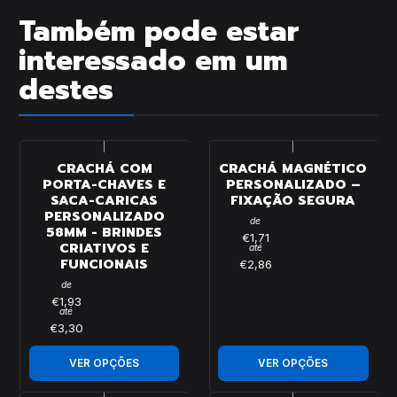
Também pode estar
interessado em um
destes
|
|
CRACHÁ COM
CRACHÁ MAGNÉTICO
PORTA-CHAVES E
PERSONALIZADO –
SACA-CARICAS
FIXAÇÃO SEGURA
PERSONALIZADO
de
58MM - BRINDES
€1,71
CRIATIVOS E
até
FUNCIONAIS
€2,86
de
€1,93
até
€3,30
VER OPÇÕES
VER OPÇÕES