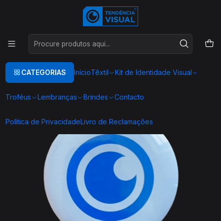
Este é o texto do slide
Ler mais
Início
Crachás
Crachá Magnético Personalizado e Saca-Caricas 58mm - Brindes
Personalizados
CATEGORIAS
Início
Têxtil
Kit de Identidade Visual
Troféus
Lembranças
Brindes
Contacto
Politica de Privacidade
Livro de Reclamações