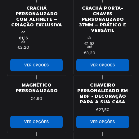
|
|
CRACHÁ
CRACHÁ PORTA-
PERSONALIZADO
CHAVES
COM ALFINETE –
PERSONALIZADO
CRIAÇÃO EXCLUSIVA
37MM – PRÁTICO E
VERSÁTIL
de
€1,16
de
até
€1,93
€2,20
até
€3,30
VER OPÇÕES
VER OPÇÕES
|
|
MAGNÉTICO
CHAVEIRO
PERSONALIZADO
PERSONALIZADO EM
MDF - DECORAÇÃO
€4,90
PARA A SUA CASA
€27,50
VER OPÇÕES
VER OPÇÕES
|
|