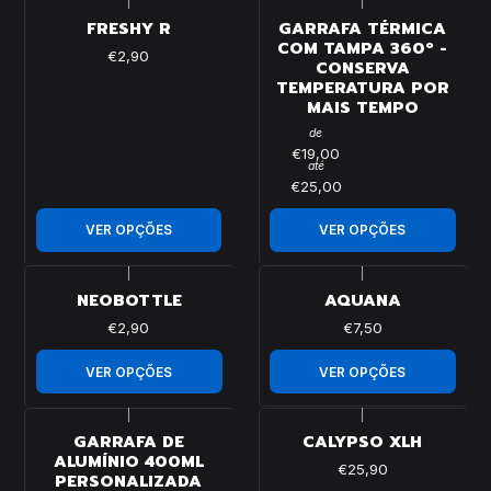
|
|
FRESHY R
GARRAFA TÉRMICA
COM TAMPA 360º -
€2,90
CONSERVA
TEMPERATURA POR
MAIS TEMPO
de
€19,00
até
€25,00
VER OPÇÕES
VER OPÇÕES
|
|
NEOBOTTLE
AQUANA
€2,90
€7,50
VER OPÇÕES
VER OPÇÕES
|
|
GARRAFA DE
CALYPSO XLH
ALUMÍNIO 400ML
€25,90
PERSONALIZADA