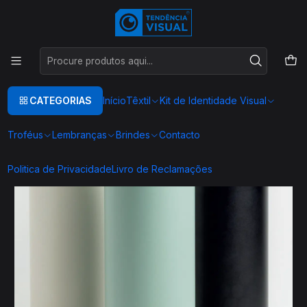
Este é o texto do slide
Ler mais
Início
Hydra
CATEGORIAS
Início
Têxtil
Kit de Identidade Visual
Troféus
Lembranças
Brindes
Contacto
Politica de Privacidade
Livro de Reclamações