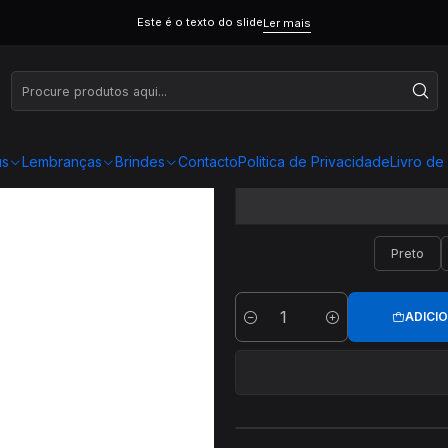
Este é o texto do slide
Ler mais
us
Lembranças
Brindes
Contacto
Politica de Privacidade
Livro d
Preto
ADICI
Quantidade