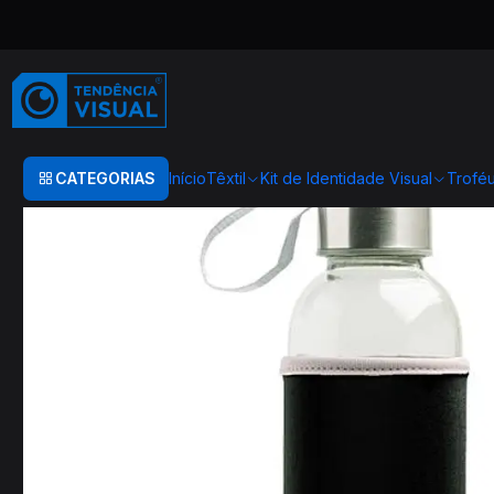
Início
Drinkware
Garrafas
Neobottle
CATEGORIAS
Início
Têxtil
Kit de Identidade Visual
Trofé