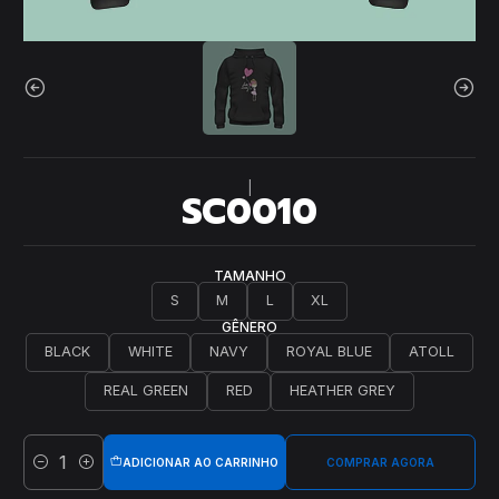
|
SC0010
TAMANHO
S
M
L
XL
GÊNERO
BLACK
WHITE
NAVY
ROYAL BLUE
ATOLL
REAL GREEN
RED
HEATHER GREY
ADICIONAR AO CARRINHO
COMPRAR AGORA
Quantidade