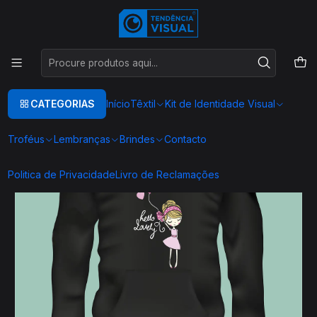
Este é o texto do slide
Ler mais
Início
TEXTIL
SWEAT CAPUZ
SC0010
CATEGORIAS
Início
Têxtil
Kit de Identidade Visual
Troféus
Lembranças
Brindes
Contacto
Politica de Privacidade
Livro de Reclamações