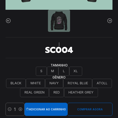
|
SC004
TAMANHO
S
M
L
XL
GÊNERO
BLACK
WHITE
NAVY
ROYAL BLUE
ATOLL
REAL GREEN
RED
HEATHER GREY
ADICIONAR AO CARRINHO
COMPRAR AGORA
Quantidade