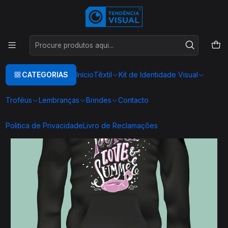
Este é o texto do slide
Ler mais
Início
TEXTIL
SWEAT CAPUZ
SC004
CATEGORIAS
Início
Têxtil
Kit de Identidade Visual
Troféus
Lembranças
Brindes
Contacto
Politica de Privacidade
Livro de Reclamações