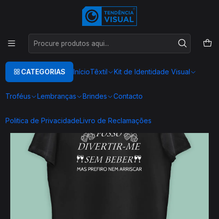
Este é o texto do slide
Ler mais
Início
TEXTIL
T-SHIRT BEBIDAS
T00149
CATEGORIAS
Início
Têxtil
Kit de Identidade Visual
Troféus
Lembranças
Brindes
Contacto
Politica de Privacidade
Livro de Reclamações