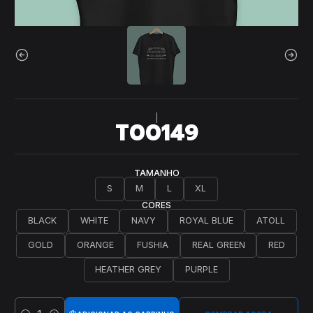
|
T00149
TAMANHO
S
M
L
XL
CORES
BLACK
WHITE
NAVY
ROYAL BLUE
ATOLL
GOLD
ORANGE
FUSHIA
REAL GREEN
RED
HEATHER GREY
PURPLE