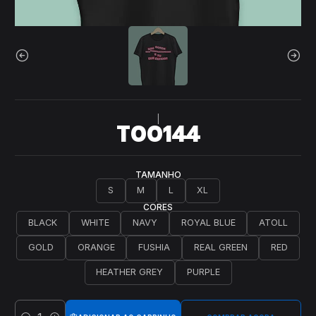
|
T00144
TAMANHO
S
M
L
XL
CORES
BLACK
WHITE
NAVY
ROYAL BLUE
ATOLL
GOLD
ORANGE
FUSHIA
REAL GREEN
RED
HEATHER GREY
PURPLE