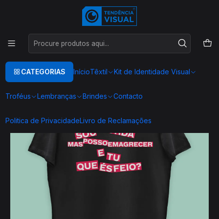
Este é o texto do slide
Ler mais
Início
TEXTIL
T-SHIRT COMIDA
T00144
CATEGORIAS
Início
Têxtil
Kit de Identidade Visual
Troféus
Lembranças
Brindes
Contacto
Politica de Privacidade
Livro de Reclamações