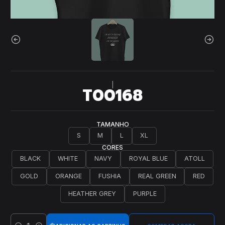
|
T00168
TAMANHO
S
M
L
XL
CORES
BLACK
WHITE
NAVY
ROYAL BLUE
ATOLL
GOLD
ORANGE
FUSHIA
REAL GREEN
RED
HEATHER GREY
PURPLE