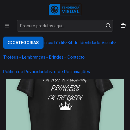
Este é o texto do slide
Ler mais
Início
TEXTIL
T-SHIRTS ENGRAÇADAS
T00168
CATEGORIAS
Início
Têxtil
Kit de Identidade Visual
Troféus
Lembranças
Brindes
Contacto
Politica de Privacidade
Livro de Reclamações