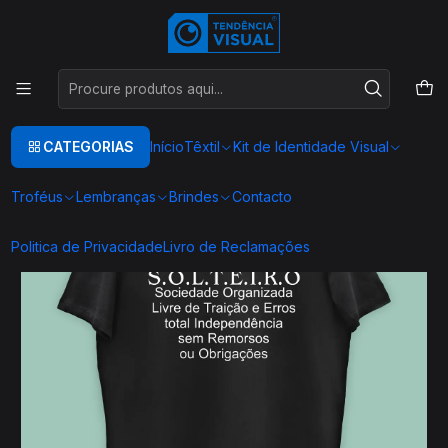
Este é o texto do slide
Ler mais
Início
TEXTIL
T-SHIRTS ENGRAÇADAS
T00176
CATEGORIAS
Início
Têxtil
Kit de Identidade Visual
Troféus
Lembranças
Brindes
Contacto
Politica de Privacidade
Livro de Reclamações