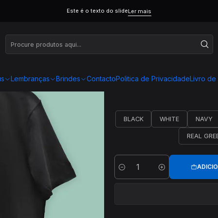
 FAMILIA
T00177
Este é o texto do slide
Ler mais
us
Lembranças
Brindes
Contacto
Politica de Privacidade
Livro d
BLACK
WHITE
NAVY
REAL GRE
ADICI
Quantidade