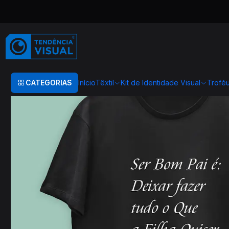
Início
TEXTIL
T-SHIRT COMIDA
DATAS COMEMORATIVAS
T-SHIRT
CATEGORIAS
Início
Têxtil
Kit de Identidade Visual
Trofé