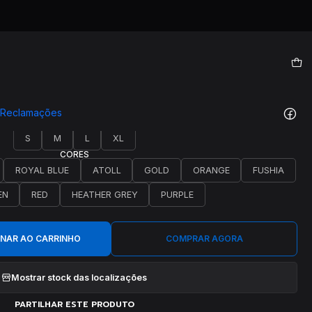
|
T00177
e Reclamações
TAMANHO
S
M
L
XL
CORES
ROYAL BLUE
ATOLL
GOLD
ORANGE
FUSHIA
EN
RED
HEATHER GREY
PURPLE
ONAR AO CARRINHO
COMPRAR AGORA
Mostrar stock das localizações
PARTILHAR ESTE PRODUTO