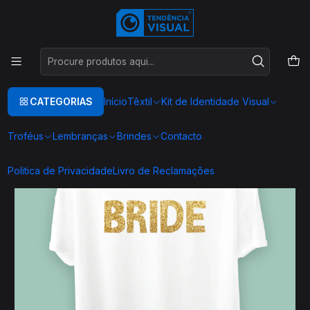
Este é o texto do slide
Ler mais
Início
TEXTIL
T-SHIRT COMIDA
DATAS COMEMORATIVAS
DESPEDIDA SOLTEIRO(A)
T0063
CATEGORIAS
Início
Têxtil
Kit de Identidade Visual
Troféus
Lembranças
Brindes
Contacto
Politica de Privacidade
Livro de Reclamações