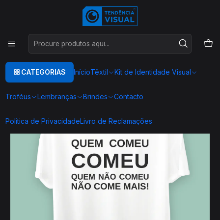
Este é o texto do slide
Ler mais
Início
TEXTIL
T-SHIRT COMIDA
DATAS COMEMORATIVAS
DESPEDIDA SOLTEIRO(A)
T0061
CATEGORIAS
Início
Têxtil
Kit de Identidade Visual
Troféus
Lembranças
Brindes
Contacto
Politica de Privacidade
Livro de Reclamações