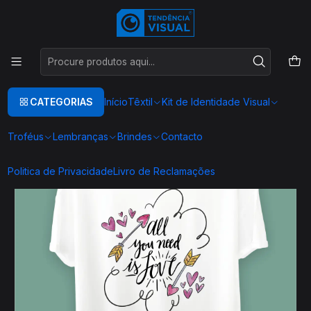
Este é o texto do slide
Ler mais
Início
TEXTIL
T-SHIRT COMIDA
DATAS COMEMORATIVAS
DIA DOS NAMORADOS ♡
T0026
CATEGORIAS
Início
Têxtil
Kit de Identidade Visual
Troféus
Lembranças
Brindes
Contacto
Politica de Privacidade
Livro de Reclamações