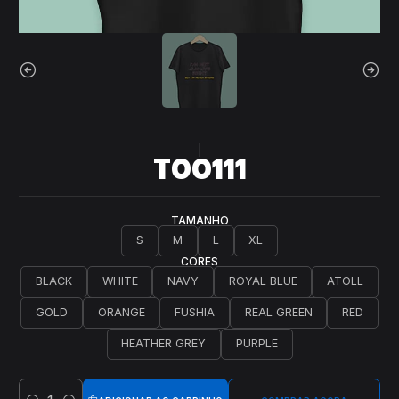
|
T00111
TAMANHO
S
M
L
XL
CORES
BLACK
WHITE
NAVY
ROYAL BLUE
ATOLL
GOLD
ORANGE
FUSHIA
REAL GREEN
RED
HEATHER GREY
PURPLE