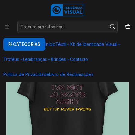
Este é o texto do slide
Ler mais
Início
TEXTIL
T-SHIRTS ENGRAÇADAS
T00111
CATEGORIAS
Início
Têxtil
Kit de Identidade Visual
Troféus
Lembranças
Brindes
Contacto
Politica de Privacidade
Livro de Reclamações