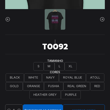
|
T0092
TAMANHO
S
M
L
XL
CORES
BLACK
WHITE
NAVY
ROYAL BLUE
ATOLL
GOLD
ORANGE
FUSHIA
REAL GREEN
RED
HEATHER GREY
PURPLE