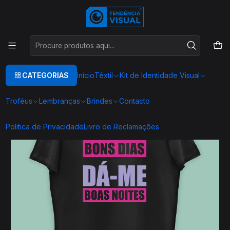
Este é o texto do slide
Ler mais
Início
TEXTIL
T-SHIRTS DO ENGATE
T0092
CATEGORIAS
Início
Têxtil
Kit de Identidade Visual
Troféus
Lembranças
Brindes
Contacto
Politica de Privacidade
Livro de Reclamações