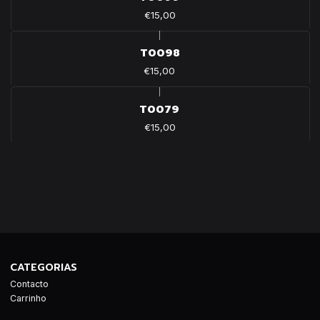
€15,00
|
T0098
€15,00
|
T0079
€15,00
CATEGORIAS
Contacto
Carrinho