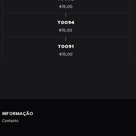
€15,00
|
T0094
€15,00
|
T0091
€15,00
INFORMAÇÃO
Contacto