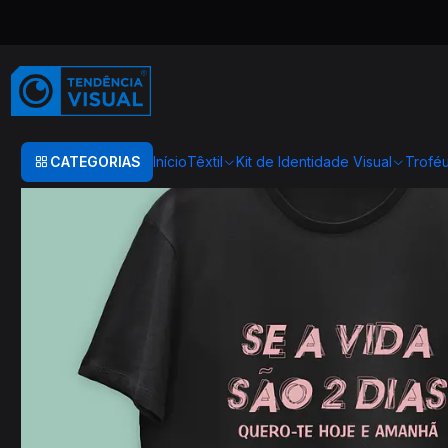
Início
TEXTIL
T-SHIRTS DO ENGATE
T0097
CATEGORIAS
Início
Têxtil
Kit de Identidade Visual
Trofé