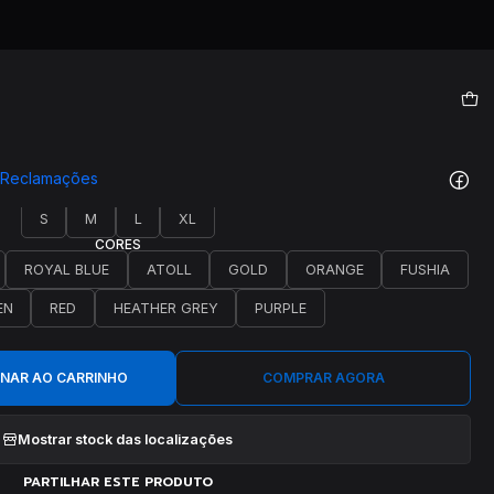
|
T0097
e Reclamações
TAMANHO
S
M
L
XL
CORES
ROYAL BLUE
ATOLL
GOLD
ORANGE
FUSHIA
EN
RED
HEATHER GREY
PURPLE
ONAR AO CARRINHO
COMPRAR AGORA
Mostrar stock das localizações
PARTILHAR ESTE PRODUTO