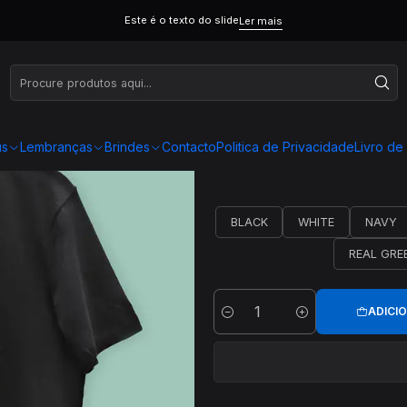
Este é o texto do slide
Ler mais
us
Lembranças
Brindes
Contacto
Politica de Privacidade
Livro d
BLACK
WHITE
NAVY
REAL GRE
ADICI
Quantidade