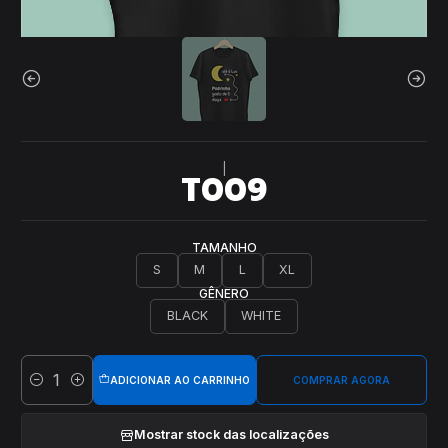
|
T009
TAMANHO
S
M
L
XL
GÊNERO
BLACK
WHITE
ADICIONAR AO CARRINHO
COMPRAR AGORA
Quantidade
Mostrar stock das localizações