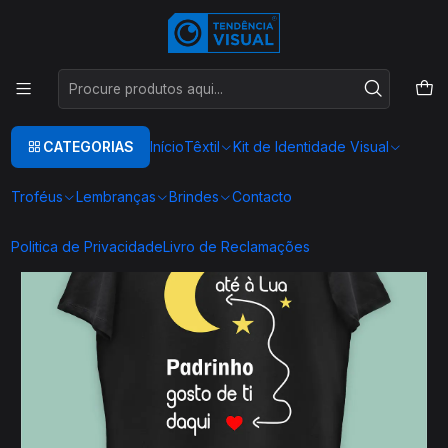
Este é o texto do slide
Ler mais
Início
TEXTIL
T-SHIRT'S
T009
CATEGORIAS
Início
Têxtil
Kit de Identidade Visual
Troféus
Lembranças
Brindes
Contacto
Politica de Privacidade
Livro de Reclamações