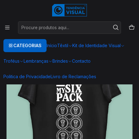
Este é o texto do slide
Ler mais
Início
TEXTIL
T-SHIRT'S
T0015
CATEGORIAS
Início
Têxtil
Kit de Identidade Visual
Troféus
Lembranças
Brindes
Contacto
Politica de Privacidade
Livro de Reclamações