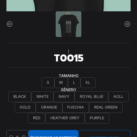
|
T0015
TAMANHO
S
M
L
XL
GÊNERO
BLACK
WHITE
NAVY
ROYAL BLUE
AOLL
GOLD
ORANGE
FUSCHIA
REAL GREEN
RED
HEATHER GREY
PURPLE